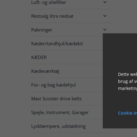
Luft- og oliefilter

Restsalg Xtra nedsat

Pakninger

Kæder/tandhjul/kædekit

KÆDER

Kædeværktøj
Dette web
brug af 
For- og bag kædehjul

marketin
Maxi Scooter drive belts
Spejle, Instrument, Garager

Cookie in
Lyddæmpere, udstødning
