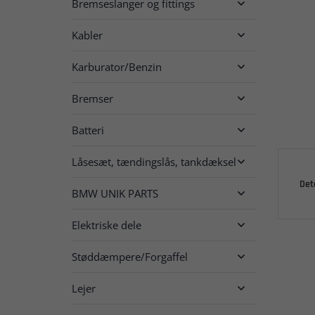
Bremseslanger og fittings

Kabler

Karburator/Benzin

Bremser

Batteri

Låsesæt, tændingslås, tankdæksel

Det
BMW UNIK PARTS

Elektriske dele

Støddæmpere/Forgaffel

Lejer
