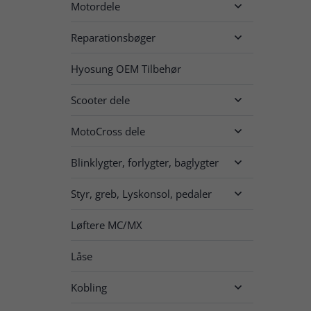
Motordele

Reparationsbøger

Hyosung OEM Tilbehør
Scooter dele

MotoCross dele

Blinklygter, forlygter, baglygter

Styr, greb, Lyskonsol, pedaler

Løftere MC/MX
Låse
Kobling
