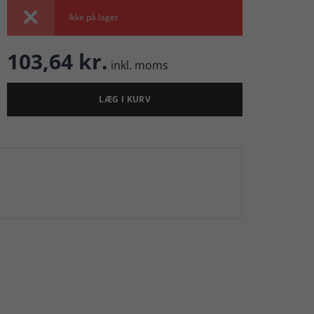

Ikke på lager
103,64 kr.
inkl. moms
LÆG I KURV