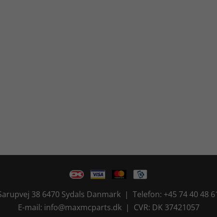
Sarupvej 38 6470 Sydals Danmark | Telefon: +45 74 40 48 6
E-mail: info@maxmcparts.dk | CVR: DK 37421057