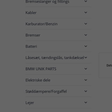
Bremseslanger og fittings

Kabler

Karburator/Benzin

Bremser

Batteri

Låsesæt, tændingslås, tankdæksel

Det
BMW UNIK PARTS

Elektriske dele

Støddæmpere/Forgaffel

Lejer
