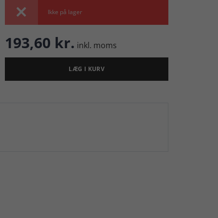

Ikke på lager
193,60 kr.
inkl. moms
LÆG I KURV