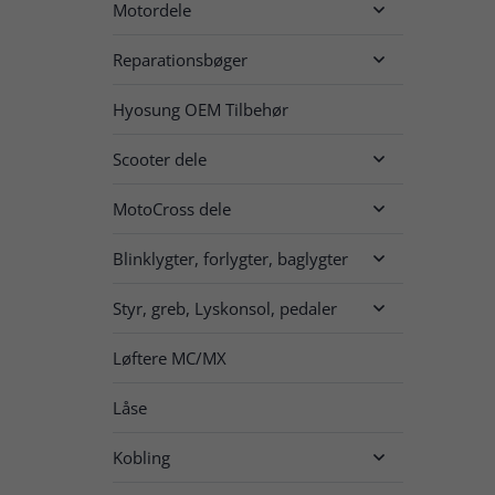
Motordele

Reparationsbøger

Hyosung OEM Tilbehør
Scooter dele

MotoCross dele

Blinklygter, forlygter, baglygter

Styr, greb, Lyskonsol, pedaler

Løftere MC/MX
Låse
Kobling
