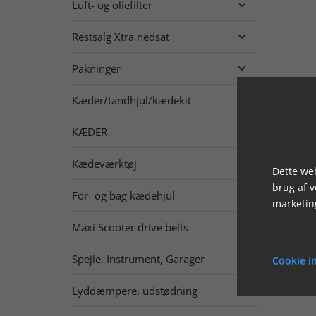
Luft- og oliefilter

Restsalg Xtra nedsat

Pakninger

Kæder/tandhjul/kædekit

KÆDER

Kædeværktøj
Dette web
brug af 
For- og bag kædehjul

marketin
Maxi Scooter drive belts
Spejle, Instrument, Garager

Cookie in
Lyddæmpere, udstødning
