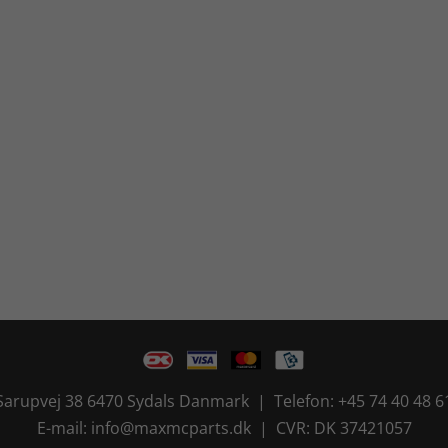
Sarupvej 38 6470 Sydals Danmark | Telefon: +45 74 40 48 6
E-mail: info@maxmcparts.dk | CVR: DK 37421057