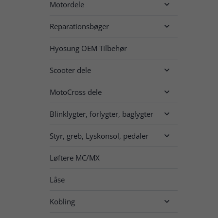
Motordele

Reparationsbøger

Hyosung OEM Tilbehør
Scooter dele

MotoCross dele

Blinklygter, forlygter, baglygter

Styr, greb, Lyskonsol, pedaler

Løftere MC/MX
Låse
Kobling
