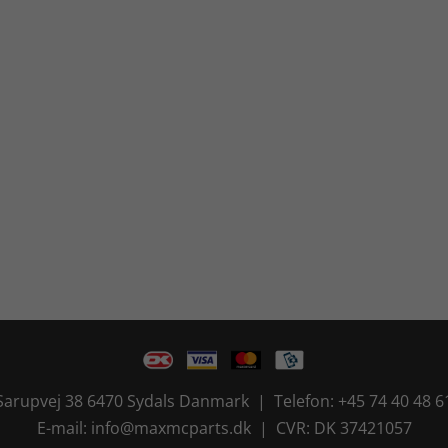
Sarupvej 38 6470 Sydals Danmark | Telefon: +45 74 40 48 6
E-mail: info@maxmcparts.dk | CVR: DK 37421057