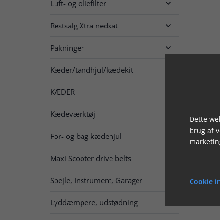
Luft- og oliefilter

Restsalg Xtra nedsat

Pakninger

Kæder/tandhjul/kædekit

KÆDER

Kædeværktøj
Dette web
brug af 
For- og bag kædehjul

marketin
Maxi Scooter drive belts
Spejle, Instrument, Garager

Cookie in
Lyddæmpere, udstødning
