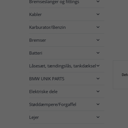
Bremseslanger og fittings

Kabler

Karburator/Benzin

Bremser

Batteri

Låsesæt, tændingslås, tankdæksel

Det
BMW UNIK PARTS

Elektriske dele

Støddæmpere/Forgaffel

Lejer
