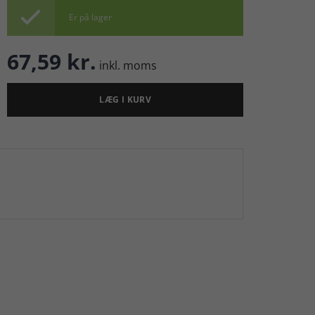

Er på lager
67,59 kr.
inkl. moms
LÆG I KURV