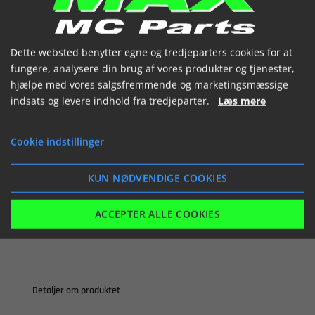
(1281830 000)


Dette websted benytter egne og tredjeparters cookies for at
fungere, analysere din brug af vores produkter og tjenester,
hjælpe med vores salgsfremmende og marketingsmæssige
indsats og levere indhold fra tredjeparter.
Læs mere

Ikke på lager
Cookie indstillinger
73,45 kr.
inkl. moms
KUN NØDVENDIGE COOKIES
LÆG I KURV
ACCEPTER ALLE COOKIES
Detaljer om produktet