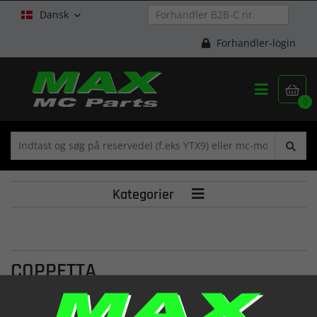
Dansk

Forhandler-login


0
Kategorier

COPPETTA
IND.DIREZ.POST.SX.SCOOTER