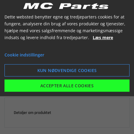


Dette websted benytter egne og tredjeparters cookies for at
fungere, analysere din brug af vores produkter og tjenester,
hjælpe med vores salgsfremmende og marketingsmæssige
indsats og levere indhold fra tredjeparter.
Læs mere

Ikke på lager
Cookie indstillinger
252,88 kr.
inkl. moms
KUN NØDVENDIGE COOKIES
LÆG I KURV
ACCEPTER ALLE COOKIES
Detaljer om produktet