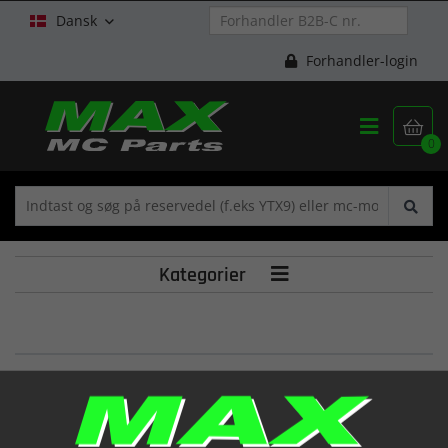
Dansk

Forhandler-login


0
Kategorier

COPPETTA FANALE POST. ALP/96
(1281700 000)