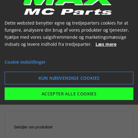
(1281702 000)


Dette websted benytter egne og tredjeparters cookies for at
fungere, analysere din brug af vores produkter og tjenester,
hjælpe med vores salgsfremmende og marketingsmæssige
indsats og levere indhold fra tredjeparter.
Læs mere

Ikke på lager
Cookie indstillinger
152,89 kr.
inkl. moms
KUN NØDVENDIGE COOKIES
LÆG I KURV
ACCEPTER ALLE COOKIES
Detaljer om produktet