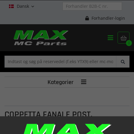
Dansk

Forhandler-login


0
Kategorier

COPPETTA FANALE POST.
15.01765/7