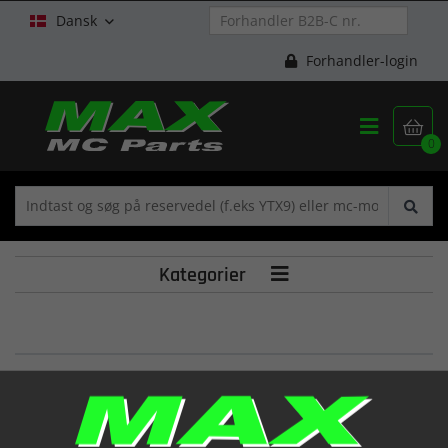
Dansk

Forhandler-login


0
Kategorier

COPERCHIO SCATOLA FILTRO RR 50
(1273191 052)