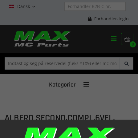
Dansk

Forhandler-login


0
Kategorier

ALBERO SECOND.COMPL.6VEL.
(01.4050.0