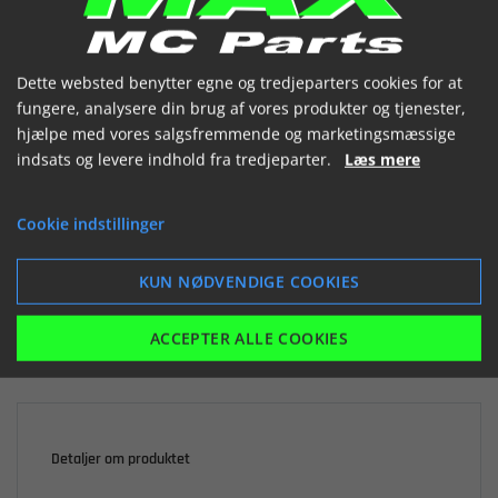
(3401790 000)


Dette websted benytter egne og tredjeparters cookies for at
fungere, analysere din brug af vores produkter og tjenester,
hjælpe med vores salgsfremmende og marketingsmæssige
indsats og levere indhold fra tredjeparter.
Læs mere

Ikke på lager
Cookie indstillinger
3.865,30 kr.
inkl. moms
KUN NØDVENDIGE COOKIES
LÆG I KURV
ACCEPTER ALLE COOKIES
Detaljer om produktet