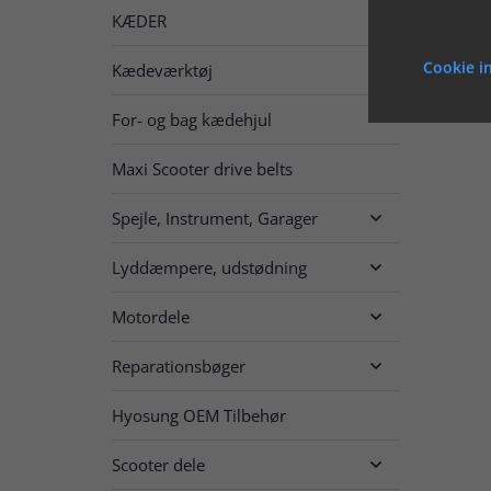
KÆDER

Cookie in
Kædeværktøj
For- og bag kædehjul

Maxi Scooter drive belts
Spejle, Instrument, Garager

Lyddæmpere, udstødning

Motordele

Reparationsbøger

Hyosung OEM Tilbehør
Scooter dele
