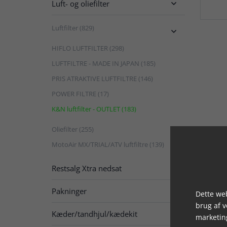
Luft- og oliefilter

Luftfilter (829)

HIFLO LUFTFILTER (298)
LUFTFILTRE - MADE IN JAPAN (185)
PRIS ATRAKTIVE LUFTFILTRE (146)
POWER FILTRE (17)
K&N luftfilter - OUTLET (183)
Oliefilter (255)

MotoAir MX/TRIAL/ATV luftfiltre (139)
Restsalg Xtra nedsat

Pakninger

Dette web
brug af 
Kæder/tandhjul/kædekit

marketin