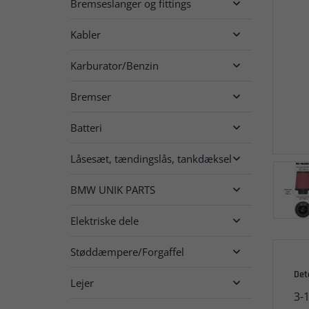
Bremseslanger og fittings

Kabler

Karburator/Benzin

Bremser

Batteri

Låsesæt, tændingslås, tankdæksel

BMW UNIK PARTS

Elektriske dele

Støddæmpere/Forgaffel

Det
Lejer

3-1