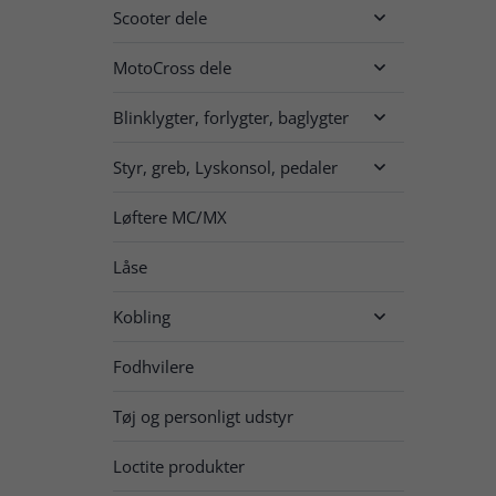
Scooter dele

MotoCross dele

Blinklygter, forlygter, baglygter

Styr, greb, Lyskonsol, pedaler

Løftere MC/MX
Låse
Kobling

Fodhvilere
Tøj og personligt udstyr
Loctite produkter