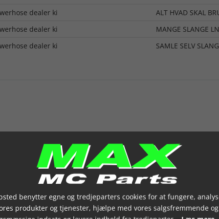
werhose dealer ki
ALT HVAD SKAL BR
werhose dealer ki
MANGE SLANGE L
werhose dealer ki
SAMLE SELV SLANG
sted benytter egne og tredjeparters cookies for at fungere, analys
vores produkter og tjenester, hjælpe med vores salgsfremmende og
gsmæssige indsats og levere indhold fra tredjeparter.
Læs mere