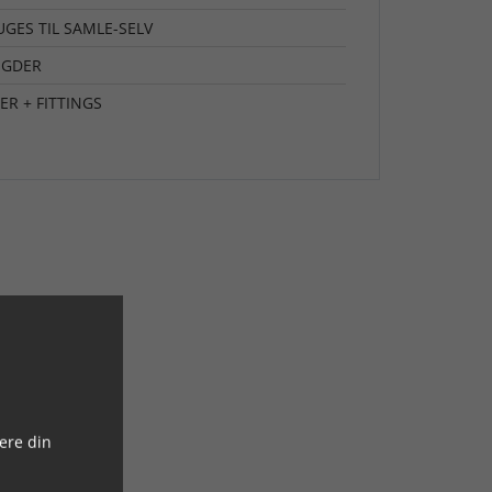
UGES TIL SAMLE-SELV
NGDER
ER + FITTINGS
ere din