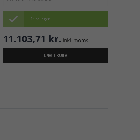

Er på lager
11.103,71 kr.
inkl. moms
LÆG I KURV