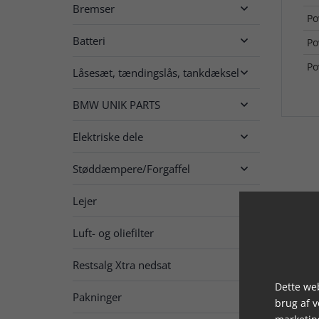
Bremser

Po
Batteri

Po
Po
Låsesæt, tændingslås, tankdæksel

BMW UNIK PARTS

Elektriske dele

Støddæmpere/Forgaffel

Lejer

Luft- og oliefilter

Restsalg Xtra nedsat

Dette web
Pakninger

brug af 
marketin