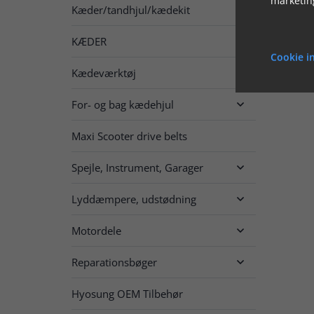
Kæder/tandhjul/kædekit

KÆDER

Cookie in
Kædeværktøj
For- og bag kædehjul

Maxi Scooter drive belts
Spejle, Instrument, Garager

Lyddæmpere, udstødning

Motordele

Reparationsbøger

Hyosung OEM Tilbehør