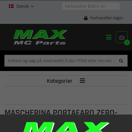
Dansk

Forhandler-login


0
Kategorier

MASCHERINA PORTAFARO ZERO-
92-CORSE-