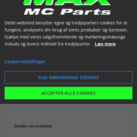
(2228570 062)


Dette websted benytter egne og tredjeparters cookies for at
fungere, analysere din brug af vores produkter og tjenester,
hjælpe med vores salgsfremmende og marketingsmæssige
indsats og levere indhold fra tredjeparter.
Læs mere

Ikke på lager
Cookie indstillinger
217,65 kr.
inkl. moms
KUN NØDVENDIGE COOKIES
LÆG I KURV
ACCEPTER ALLE COOKIES
Detaljer om produktet